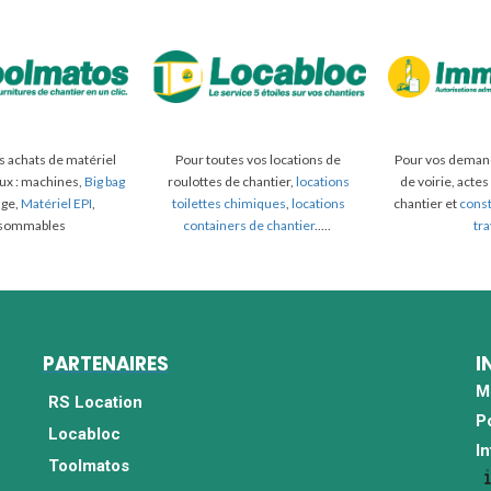
s achats de matériel
Pour toutes vos locations de
Pour vos demand
aux : machines,
Big bag
roulottes de chantier,
locations
de voirie, actes
lage,
Matériel EPI
,
toilettes chimiques
,
locations
chantier et
const
sommables
containers de chantier
.....
tr
PARTENAIRES
I
M
RS Location
P
Locabloc
I
Toolmatos