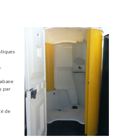
atiques
,
cabane
s par
té de