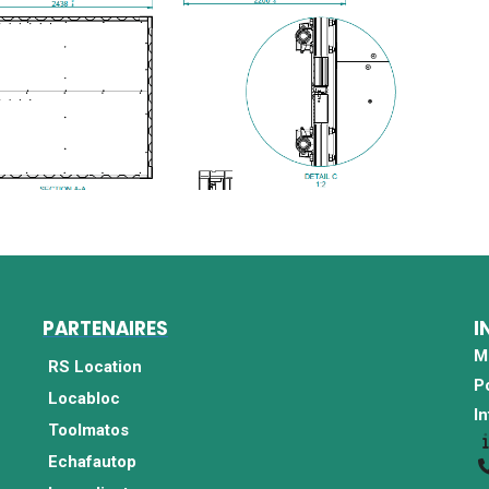
PARTENAIRES
I
M
RS Location
P
Locabloc
I
Toolmatos
Echafautop