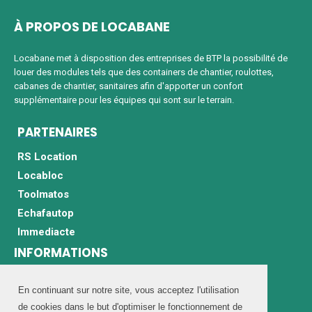
À PROPOS DE LOCABANE
Locabane met à disposition des entreprises de BTP la possibilité de
louer des modules tels que des containers de chantier, roulottes,
cabanes de chantier, sanitaires afin d'apporter un confort
supplémentaire pour les équipes qui sont sur le terrain.
PARTENAIRES
RS Location
Locabloc
Toolmatos
Echafautop
Immediacte
INFORMATIONS
Mentions légales
Politique de protection des données
En continuant sur notre site, vous acceptez l'utilisation
de cookies dans le but d'optimiser le fonctionnement de
Informations sur les cookies