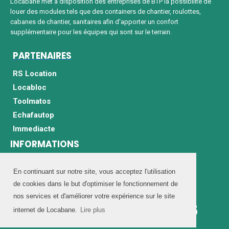
Locabane met à disposition des entreprises de BTP la possibilité de
louer des modules tels que des containers de chantier, roulottes,
cabanes de chantier, sanitaires afin d'apporter un confort
supplémentaire pour les équipes qui sont sur le terrain.
PARTENAIRES
RS Location
Locabloc
Toolmatos
Echafautop
Immediacte
INFORMATIONS
Mentions légales
Politique de protection des données
En continuant sur notre site, vous acceptez l'utilisation
de cookies dans le but d'optimiser le fonctionnement de
Informations sur les cookies
Contactez nous
nos services et d'améliorer votre expérience sur le site
Du lundi au vendredi de 7h00 à 17h00
01 60 21 15 55
01 60 21 15 55
internet de Locabane.
Lire plus