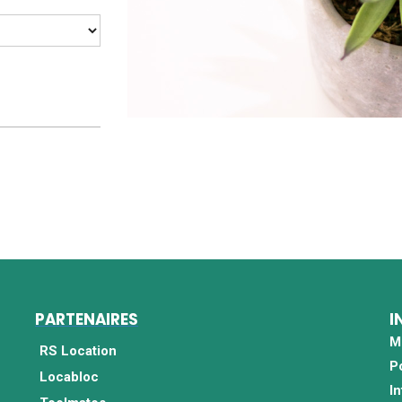
PARTENAIRES
I
M
RS Location
P
Locabloc
I